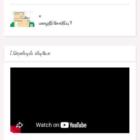
4
மழைநீர் சேகரிப்பு ?
ட்ரெண்டிங் வீடியோ