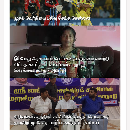
முதல் வெற்றியை பதிவு செய்த சென்னை
இப்போது அரசாங்கம் பொய் உரைப்பதாகவும் ஏமாற்றி
விட்டதாகவும் கூட்டமைப்பினர் கூறுவது
வேடிக்கையானது - அனந்தி
சிறிலங்கா சுதந்திரக் கட்சியின் பொதுச் செயலாளர்
தயாசிறி ஐயசேகர யாழ்ப்பாணத்தில்.. (video)