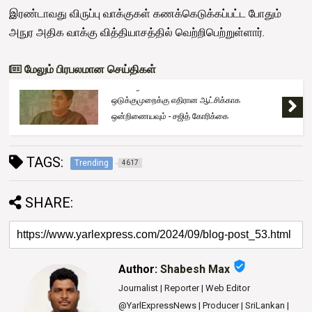
இரண்டாவது விருப்பு வாக்குகள் கணக்கெடுக்கப்பட்ட போதும்
அநுர அதிக வாக்கு வித்தியாசத்தில் வெற்றிபெற்றுள்ளார்.
மேலும் பிரபலமான செய்திகள்
Trending
'கரன்தெனிய ராஜு' இலங்கை அழைத்து வரப்பட்டார்
TAGS:
Trending
4617
SHARE:
verified_user
Author:
Shabesh Max
Journalist | Reporter | Web Editor
@YarlExpressNews | Producer | SriLankan |