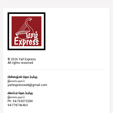
©
2026
Yarl Express
All rights reserved.
மின்னஞ்சல் தொடர்புக்கு
இணையதளம்
yarlexpressweb@gmail.com
விளம்பர தொடர்புக்கு
இணையதளம்
Ph: 94-703073280
94-778746463