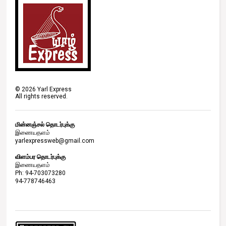
©
2026
Yarl Express
All rights reserved.
மின்னஞ்சல் தொடர்புக்கு
இணையதளம்
yarlexpressweb@gmail.com
விளம்பர தொடர்புக்கு
இணையதளம்
Ph: 94-703073280
94-778746463