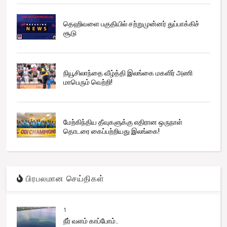
தெஹிவளை பகுதியில் சற்றுமுன்னர் துப்பாக்கிச்
சூடு
நியூசிலாந்தை வீழ்த்தி இலங்கை மகளிர் அணி
மாபெரும் வெற்றி!
மேற்கிந்திய தீவுகளுக்கு எதிரான ஒருநாள்
தொடரை கைப்பற்றியது இலங்கை!
பிரபலமான செய்திகள்
1
நீர் வளம் காப்போம்..