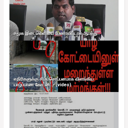
சமூக இடைவெளியை பேணாவிட்டால் ஆபத்து..
எதிரிகளுக்கு சிம்மசொப்பனமாக விளங்கிய
யாழ்ப்பாண கோட்டை - (video)