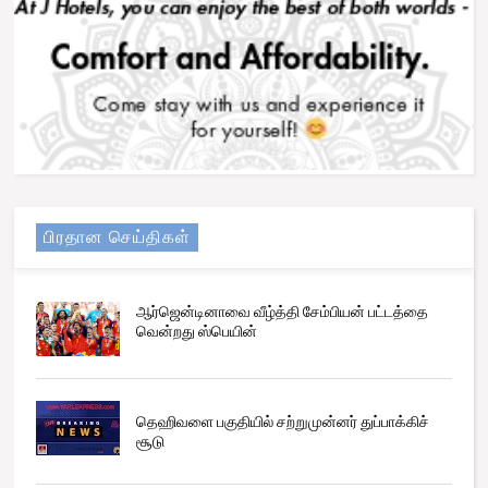
பிரதான செய்திகள்
ஆர்ஜென்டினாவை வீழ்த்தி சேம்பியன் பட்டத்தை
வென்றது ஸ்பெயின்
தெஹிவளை பகுதியில் சற்றுமுன்னர் துப்பாக்கிச்
சூடு