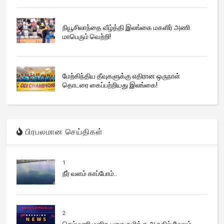
நியூசிலாந்தை வீழ்த்தி இலங்கை மகளிர் அணி
மாபெரும் வெற்றி!
மேற்கிந்திய தீவுகளுக்கு எதிரான ஒருநாள்
தொடரை கைப்பற்றியது இலங்கை!
பிரபலமான செய்திகள்
1
நீர் வளம் காப்போம்..
2
செம்மணி மனித புதைகுழிக்கு அருகில் மேலும்