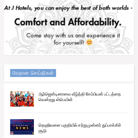
பிரதான செய்திகள்
ஆர்ஜென்டினாவை வீழ்த்தி சேம்பியன் பட்டத்தை
வென்றது ஸ்பெயின்
தெஹிவளை பகுதியில் சற்றுமுன்னர் துப்பாக்கிச்
சூடு