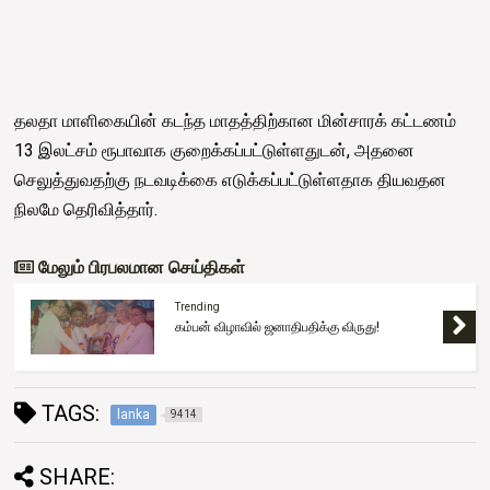
தலதா மாளிகையின் கடந்த மாதத்திற்கான மின்சாரக் கட்டணம்
13 இலட்சம் ரூபாவாக குறைக்கப்பட்டுள்ளதுடன், அதனை
செலுத்துவதற்கு நடவடிக்கை எடுக்கப்பட்டுள்ளதாக தியவதன
நிலமே தெரிவித்தார்.
மேலும் பிரபலமான செய்திகள்
Trending
கம்பன் விழாவில் ஜனாதிபதிக்கு விருது!
TAGS:
lanka
9414
SHARE: