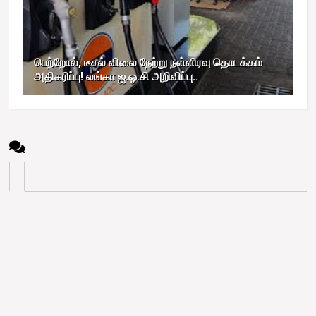
பெற்றோல், டீசல் விலை நேற்று நள்ளிரவு தொடக்கம்
அதிகரிப்பு! லங்கா ஐ.ஓ.சி அறிவிப்பு..