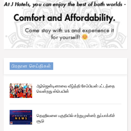
பிரதான செய்திகள்
ஆர்ஜென்டினாவை வீழ்த்தி சேம்பியன் பட்டத்தை
வென்றது ஸ்பெயின்
தெஹிவளை பகுதியில் சற்றுமுன்னர் துப்பாக்கிச்
சூடு