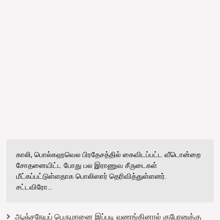
காலி, பொல்கஹவெல பிரதேசத்தில் கைவிடப்பட்ட வீடொன்றை
சோதனையிட்ட போது பல இராணுவ சீருடைகள்
மீட்கப்பட்டுள்ளதாக பொலிஸார் தெரிவித்துள்ளனர்.
சட்டவிரோ...
ஆஞ்சநேயப் பெருமானை இப்படி வணங்கினால் குபேரனுக்கு