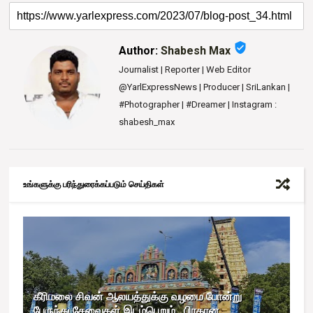
verified_user
Author:
Shabesh Max
Journalist | Reporter | Web Editor
@YarlExpressNews | Producer | SriLankan |
#Photographer | #Dreamer | Instagram :
shabesh_max
உங்களுக்கு பரிந்துரைக்கப்படும் செய்திகள்
கீரிமலை சிவன் ஆலயத்துக்கு வழமை போன்று
பேருந்து சேவைகள் இடம்பெறும்.. பிரதான