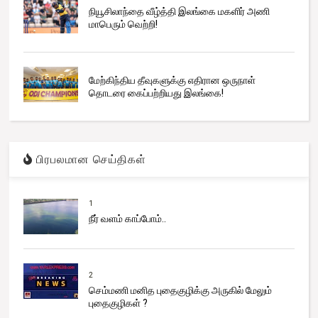
நியூசிலாந்தை வீழ்த்தி இலங்கை மகளிர் அணி
மாபெரும் வெற்றி!
மேற்கிந்திய தீவுகளுக்கு எதிரான ஒருநாள்
தொடரை கைப்பற்றியது இலங்கை!
பிரபலமான செய்திகள்
1
நீர் வளம் காப்போம்..
2
செம்மணி மனித புதைகுழிக்கு அருகில் மேலும்
புதைகுழிகள் ?