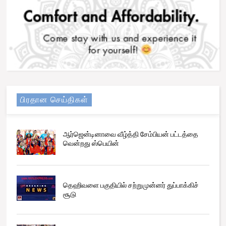
பிரதான செய்திகள்
ஆர்ஜென்டினாவை வீழ்த்தி சேம்பியன் பட்டத்தை
வென்றது ஸ்பெயின்
தெஹிவளை பகுதியில் சற்றுமுன்னர் துப்பாக்கிச்
சூடு