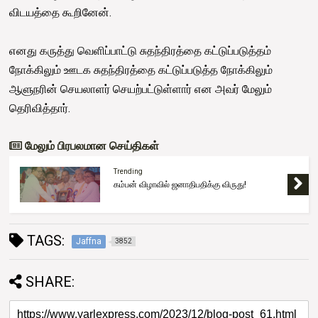
விடயத்தை கூறினேன்.
எனது கருத்து வெளிப்பாட்டு சுதந்திரத்தை கட்டுப்படுத்தம்
நோக்கிலும் ஊடக சுதந்திரத்தை கட்டுப்படுத்த நோக்கிலும்
ஆளுநரின் செயலாளர் செயற்பட்டுள்ளார் என அவர் மேலும்
தெரிவித்தார்.
மேலும் பிரபலமான செய்திகள்
Trending
ஒடுக்குமுறைக்கு எதிரான ஆட்சிக்காக
ஒன்றிணையவும் - சஜித் கோரிக்கை
TAGS:
Jaffna
3852
SHARE: