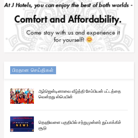
பிரதான செய்திகள்
ஆர்ஜென்டினாவை வீழ்த்தி சேம்பியன் பட்டத்தை
வென்றது ஸ்பெயின்
தெஹிவளை பகுதியில் சற்றுமுன்னர் துப்பாக்கிச்
சூடு