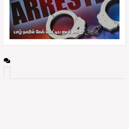
யாழ் நகரில் கேக் வெட்டிய ஐவர் கைது!