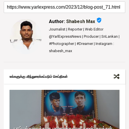
verified_user
Author:
Shabesh Max
Journalist | Reporter | Web Editor
@YarlExpressNews | Producer | SriLankan |
#Photographer | #Dreamer | Instagram :
shabesh_max
உங்களுக்கு பரிந்துரைக்கப்படும் செய்திகள்
யாழ் பல்கலைக்கழக மாணவர்களான கஜன், சுலக்சன்