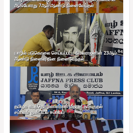
ஆகியோரது 7ஆம் ஆண்டு நினைவேந்தல்
யாழில் படுகொலை செய்யப்பட்ட நிமலராஜனின் 23ஆம்
ஆண்டு நினைவு தின நினைவேந்தல்...
தமிழக கடற்தொழிலாளர்கள் மீதான தாக்குதல்
சம்பவம் துன்பியல் சம்பவம்