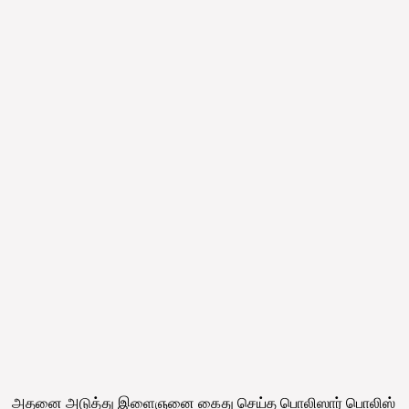
அதனை அடுத்து இளைஞனை கைது செய்த பொலிஸார் பொலிஸ்