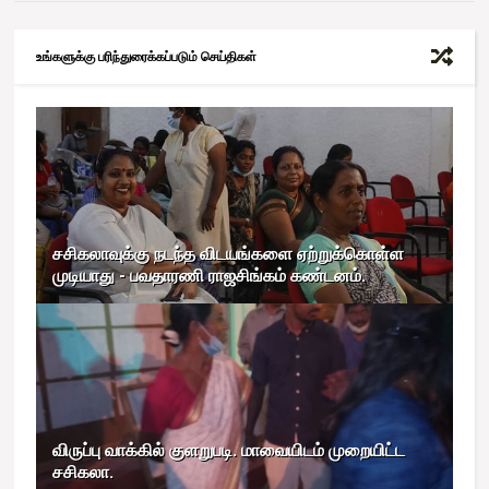
உங்களுக்கு பரிந்துரைக்கப்படும் செய்திகள்
சசிகலாவுக்கு நடந்த விடயங்களை ஏற்றுக்கொள்ள
முடியாது - பவதாரணி ராஜசிங்கம் கண்டனம்.
விருப்பு வாக்கில் குளறுபடி. மாவையிடம் முறையிட்ட
சசிகலா.