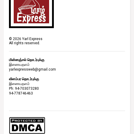
©
2026
Yarl Express
All rights reserved.
மின்னஞ்சல் தொடர்புக்கு
இணையதளம்
yarlexpressweb@gmail.com
விளம்பர தொடர்புக்கு
இணையதளம்
Ph: 94-703073280
94-778746463