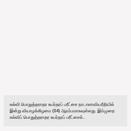
கல்வி பொதுத்தராதர உயர்தரப் பரீட்சை நாடாளாவியரீதியில்
இன்று வியாழக்கிழமை (04) ஆரம்பமாகவுள்ளது. இம்முறை
கல்விப் பொதுத்தராதர உயர்தரப் பரீட்சைக்...