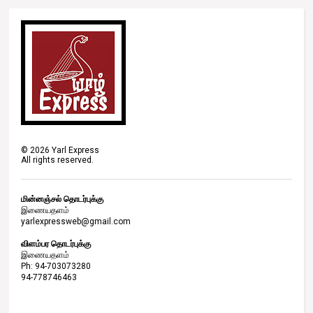
©
2026
Yarl Express
All rights reserved.
மின்னஞ்சல் தொடர்புக்கு
இணையதளம்
yarlexpressweb@gmail.com
விளம்பர தொடர்புக்கு
இணையதளம்
Ph: 94-703073280
94-778746463