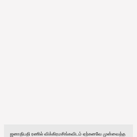
ஜனாதிபதி ரணில் விக்கிரமசிங்கவிடம் ஏற்கனவே முன்வைத்த