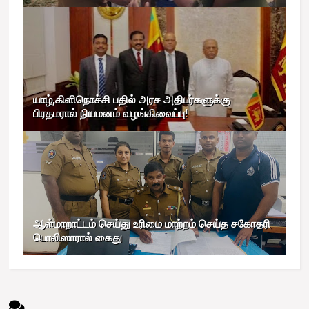
யாழ்,கிளிநொச்சி பதில் அரச அதிபர்களுக்கு
பிரதமரால் நியமனம் வழங்கிவைப்பு!
ஆள்மாறாட்டம் செய்து உரிமை மாற்றம் செய்த சகோதரி
பொலிஸாரால் கைது