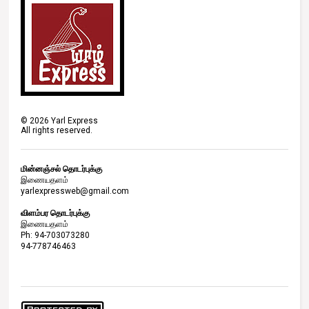
©
2026
Yarl Express
All rights reserved.
மின்னஞ்சல் தொடர்புக்கு
இணையதளம்
yarlexpressweb@gmail.com
விளம்பர தொடர்புக்கு
இணையதளம்
Ph: 94-703073280
94-778746463