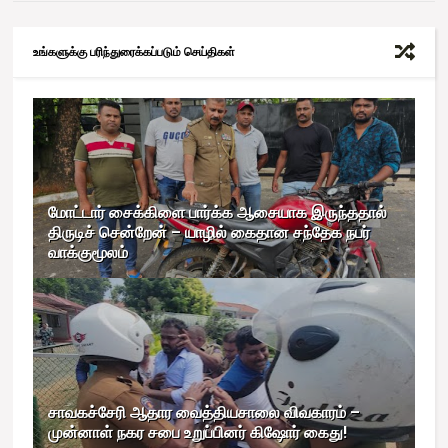
உங்களுக்கு பரிந்துரைக்கப்படும் செய்திகள்
மோட்டார் சைக்கிளை பார்க்க ஆசையாக இருந்ததால்
திருடிச் சென்றேன் – யாழில் கைதான சந்தேக நபர்
வாக்குமூலம்
சாவகச்சேரி ஆதார வைத்தியசாலை விவகாரம் –
முன்னாள் நகர சபை உறுப்பினர் கிஷோர் கைது!