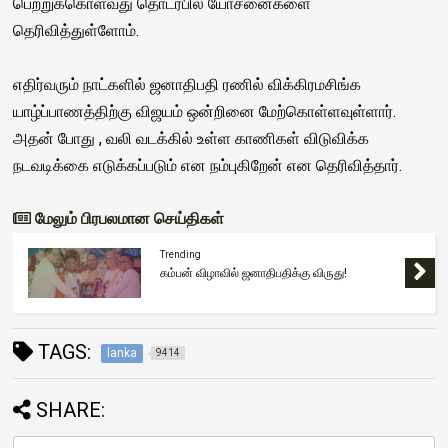
பெற்றுக்கொள்வது தொடர்பில் யோசனைகளை
தெரிவித்துள்ளோம்.
எதிர்வரும் நாட்களில் ஜனாதிபதி ரணில் விக்கிரமசிங்க
யாழ்ப்பாணத்திற்கு விஜயம் ஒன்றினை மேற்கொள்ளவுள்ளார்.
அதன் போது , வலி வடக்கில் உள்ள காணிகள் விடுவிக்க
நடவடிக்கை எடுக்கப்படும் என நம்புகிறேன் என தெரிவித்தார்.
மேலும் பிரபலமான செய்திகள்
Trending
கம்பன் விழாவில் ஜனாதிபதிக்கு விருது!
TAGS:
lanka
9414
SHARE: