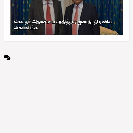
கௌதம் அதானியை சந்தித்தார் ஜனாதிபதி ரணில்
விக்ரமசிங்க