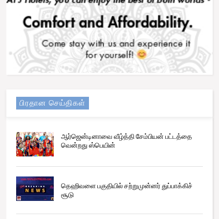
பிரதான செய்திகள்
ஆர்ஜென்டினாவை வீழ்த்தி சேம்பியன் பட்டத்தை
வென்றது ஸ்பெயின்
தெஹிவளை பகுதியில் சற்றுமுன்னர் துப்பாக்கிச்
சூடு