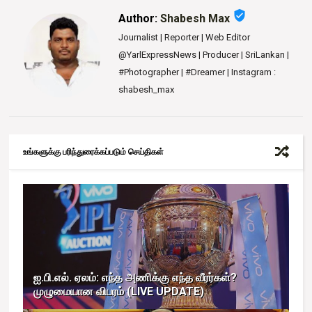
verified_user
Author:
Shabesh Max
Journalist | Reporter | Web Editor
@YarlExpressNews | Producer | SriLankan |
#Photographer | #Dreamer | Instagram :
shabesh_max
உங்களுக்கு பரிந்துரைக்கப்படும் செய்திகள்
ஐ.பி.எல். ஏலம்: எந்த அணிக்கு எந்த வீரர்கள்?
முழுமையான விபரம் (LIVE UPDATE)