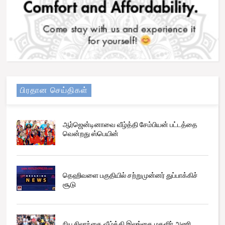
பிரதான செய்திகள்
ஆர்ஜென்டினாவை வீழ்த்தி சேம்பியன் பட்டத்தை
வென்றது ஸ்பெயின்
தெஹிவளை பகுதியில் சற்றுமுன்னர் துப்பாக்கிச்
சூடு
நியூசிலாந்தை வீழ்த்தி இலங்கை மகளிர் அணி