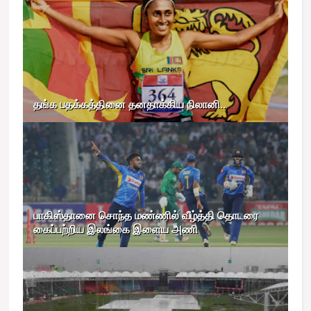
தங்க பதக்கத்தினை தனதாக்கிய நிலானி..
பாகிஸ்தானை சொந்த மண்ணில் வீழ்த்தி தொடரை
கைப்பற்றிய இலங்கை இளைய அணி