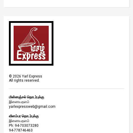
©
2026
Yarl Express
All rights reserved.
மின்னஞ்சல் தொடர்புக்கு
இணையதளம்
yarlexpressweb@gmail.com
விளம்பர தொடர்புக்கு
இணையதளம்
Ph: 94-703073280
94-778746463