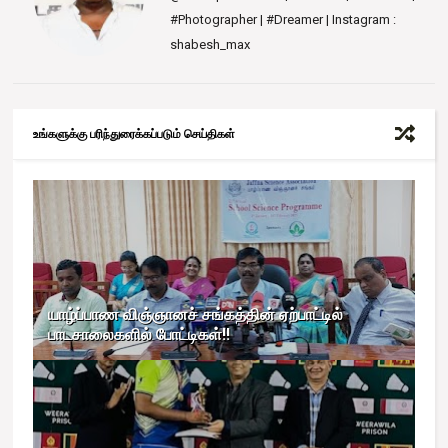
#Photographer | #Dreamer | Instagram :
shabesh_max
உங்களுக்கு பரிந்துரைக்கப்படும் செய்திகள்
யாழ்ப்பாண விஞ்ஞானச் சங்கத்தின் ஏற்பாட்டில்
பாடசாலைகளில் போட்டிகள்!!