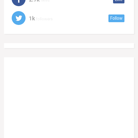
likes
1k
Follow
followers