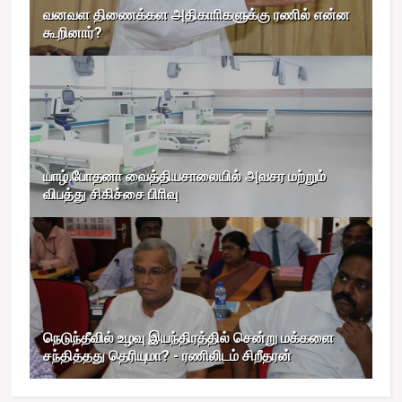
வனவள திணைக்கள அதிகாாிகளுக்கு ரணில் என்ன
கூறினார்?
யாழ்.போதனா வைத்தியசாலையில் அவசர மற்றும்
விபத்து சிகிச்சை பிாிவு
நெடுந்தீவில் உழவு இயந்திரத்தில் சென்று மக்களை
சந்தித்தது தெரியுமா? - ரணிலிடம் சிறீதரன்