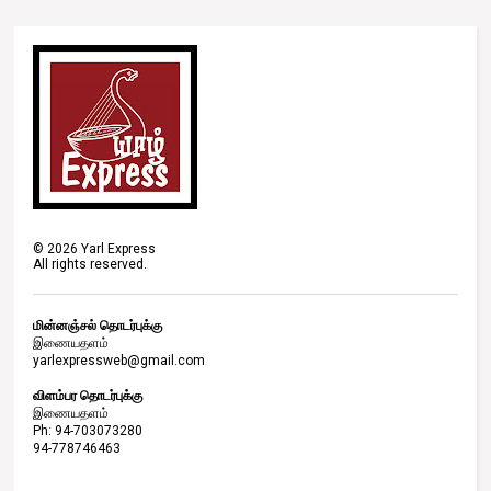
©
2026
Yarl Express
All rights reserved.
மின்னஞ்சல் தொடர்புக்கு
இணையதளம்
yarlexpressweb@gmail.com
விளம்பர தொடர்புக்கு
இணையதளம்
Ph: 94-703073280
94-778746463