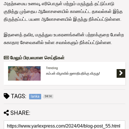
அதற்கமைய உணவு, எரிபொருள் மற்றும் மருந்துத் தட்டுப்பாடு
குறித்து முந்தைய ஆலோசனையில் காணப்பட்ட தகவல்கள் இந்த
திருத்தப்பட்ட பயண ஆலோசனையில் இருந்து நீக்கப்பட்டுள்ளன.
இதனைத் தவிர, மருத்துவ உபகரணங்களின் பற்றாக்குறை போன்ற
சுகாதார சேவைகளில் உள்ள சவால்களும் நீக்கப்பட்டுள்ளன.
மேலும் பிரபலமான செய்திகள்
Trending
கம்பன் விழாவில் ஜனாதிபதிக்கு விருது!
TAGS:
lanka
9414
SHARE: