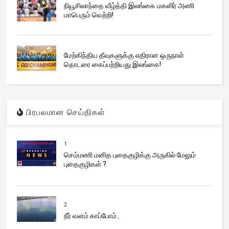
நியூசிலாந்தை வீழ்த்தி இலங்கை மகளிர் அணி
மாபெரும் வெற்றி!
மேற்கிந்திய தீவுகளுக்கு எதிரான ஒருநாள்
தொடரை கைப்பற்றியது இலங்கை!
பிரபலமான செய்திகள்
1
செம்மணி மனித புதைகுழிக்கு அருகில் மேலும்
புதைகுழிகள் ?
2
நீர் வளம் காப்போம்..