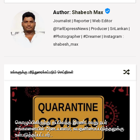
verified_user
Author:
Shabesh Max
Journalist | Reporter | Web Editor
@YarlExpressNews | Producer | SriLankan |
#Photographer | #Dreamer | Instagram :
shabesh_max
உங்களுக்கு பரிந்துரைக்கப்படும் செய்திகள்
கொழும்பிலிருந்து தப்பிவந்த இரண்டாவது நபர்
சங்கானையில் அடையாளம்; சுயதனிமைப்படுத்தலுக்கு
உள்படுத்தப்பட்டார்..