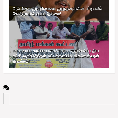
அமெரிக்க குடியுரிமையை துறந்தவர்களின் பட்டியலில்
கோத்தாவின் பெயர் இல்லை!
கூட்டமைப்பு உருப்படியாக செயற்படாததாலேயே புதிய
கட்சி ஆரம்பித்தேன்: மட்டக்களப்பில் விக்னேஸ்வரன்
விளக்கம்!