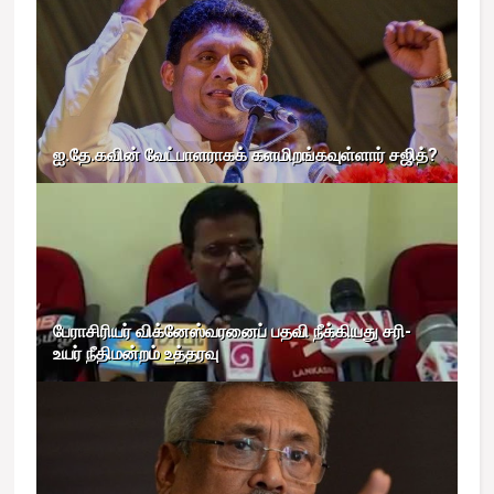
ஐ.தே.கவின் வேட்பாளராகக் களமிறங்கவுள்ளார் சஜித்?
பேராசிரியர் விக்னேஸ்வரனைப் பதவி நீக்கியது சரி-
உயர் நீதிமன்றம் உத்தரவு