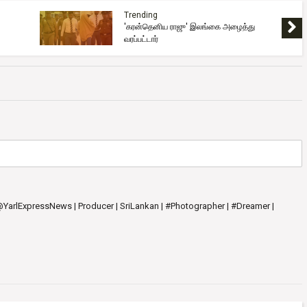
Trending
'கரன்தெனிய ராஜு' இலங்கை அழைத்து
வரப்பட்டார்
 @YarlExpressNews | Producer | SriLankan | #Photographer | #Dreamer |