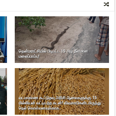
்
தென்மராட்சியில் பிடிபட்ட 15 அடி நீளமான
மலைப்பாம்பு!
வடமாகாண கூட்டுறவு அரிசி ஆலைகளுக்கு 15
ஸ
மில்லியன் வட்டியற்ற கடன்! விவசாயிகளிடமிருந்து
நெல் கொள்வனவுக்காக..