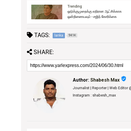
Trending
ஒடுக்குமுறைக்கு எதிரான ஆட்சிக்காக
ுது!
ஒன்றிணையவும் - சஜித் கோரிக்கை
TAGS:
lanka
9414
SHARE:
verified_user
Author:
Shabesh Max
Journalist | Reporter | Web Editor
Instagram : shabesh_max