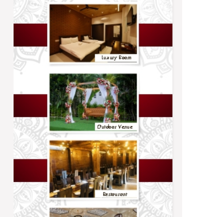
Trending
நிர்ணயிக்கப்பட்ட திகதிகளில் பரீட்சைகள்
நடைபெறும் - ஆணையாளர் நாயகம்