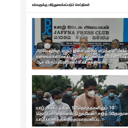
உங்களுக்கு பரிந்துரைக்கப்படும் செய்திகள்
அரசியலுக்கு வரும் இளைஞர்கள் எடுத்த எடுப்பில்
தலைவர்களாகவும், அரசியல் பணக்காரர்களாகவும
ஆக விரும்புகிறார்கள்! சீ.வி கவலை..
யாழ்.மாவட்டத்தின் 10 தொகுதகளிலும் 10
தொழிற்சாலைகளை நிறுவுவேன்! சஜித் பிறேமதா
யாழ்ப்பாணத்தில் உத்தரவாதமளிப்பு..