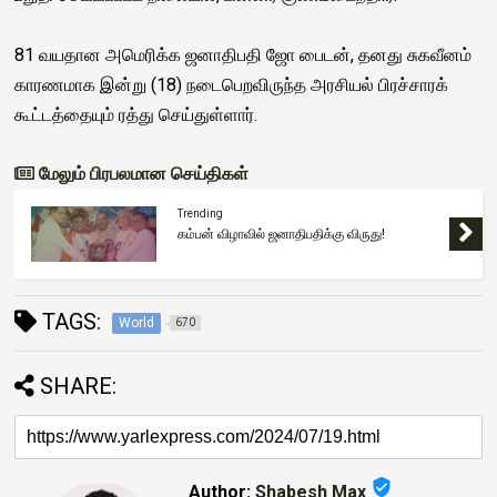
81 வயதான அமெரிக்க ஜனாதிபதி ஜோ பைடன், தனது சுகவீனம்
காரணமாக இன்று (18) நடைபெறவிருந்த அரசியல் பிரச்சாரக்
கூட்டத்தையும் ரத்து செய்துள்ளார்.
மேலும் பிரபலமான செய்திகள்
Trending
கம்பன் விழாவில் ஜனாதிபதிக்கு விருது!
TAGS:
World
670
SHARE:
verified_user
Author:
Shabesh Max