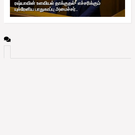
ரஷ்யாவின் உளவியல் தாக்குதல்- எச்சரிக்கும்
யுக்ரேனிய பாதுகாப்பு அமைச்சர்..