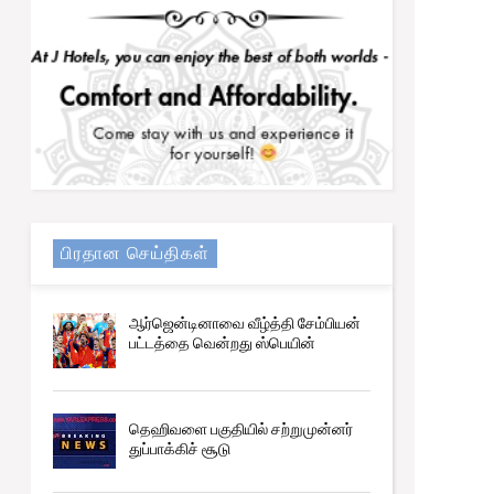
Trending
எரிபொருள் QR குறியீடு பற்றிய அறிவிப்பு
பிரதான செய்திகள்
ஆர்ஜென்டினாவை வீழ்த்தி சேம்பியன்
பட்டத்தை வென்றது ஸ்பெயின்
தெஹிவளை பகுதியில் சற்றுமுன்னர்
துப்பாக்கிச் சூடு