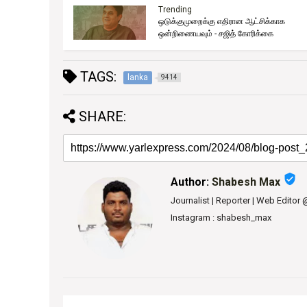
Trending
ஒடுக்குமுறைக்கு எதிரான ஆட்சிக்காக
ுது!
ஒன்றிணையவும் - சஜித் கோரிக்கை
TAGS:
lanka
9414
SHARE:
verified_user
Author:
Shabesh Max
Journalist | Reporter | Web Editor
Instagram : shabesh_max