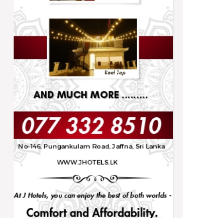
Trending
நிர்ணயிக்கப்பட்ட திகதிகளில் பரீட்சைகள்
நடைபெறும் - ஆணையாளர் நாயகம்