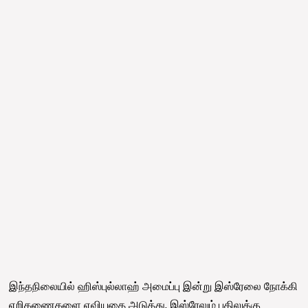
இந்தநிலையில் ஹிஸ்புல்லாஹ் அமைப்பு இன்று இஸ்ரேலை நோக்கி
எறிகணைகளை ஏவியதை அடுத்து, இஸ்ரேலும் பதிலுக்கு