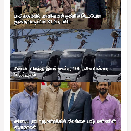
பாகிஸ்தானில் பள்ளிவாசல் ஒன்றில் இடம்பெற்ற
குண்டுவெடிப்பில் 31 பேர் பலி
சீனாவிடமிருந்து இலங்கைக்கு 100 நவீன மின்சார
பேருந்துகள்
கனேடிய நாடாளுமன்றத்தில் இலங்கை யாழ் மண்ணின்
மைந்தர்கள்