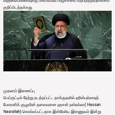
ஹெஸ்பொல்லாவுக்கு மிகப்பெரிய வீழ்ச்சியை ஏற்படுத்தியுள்ளமை
குறிப்பிடத்தக்கது.
முதலாம் இணைப்பு
பெய்ரூட்டில் நேற்று நடத்தப்பட்ட தாக்குதலில் ஹிஸ்புல்லாஹ்
போராளிக் குழுவின் தலைவரான ஹசன் நஸ்ரல்லா( Hassan
Nasrallah) கொல்லப்பட்டதாக இஸ்ரேலிய இராணுவம் இன்று