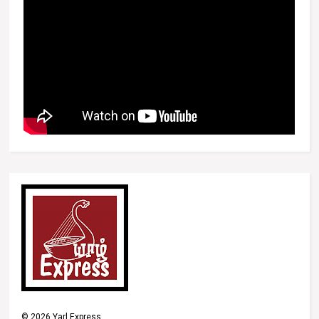
©
2026
Yarl Express