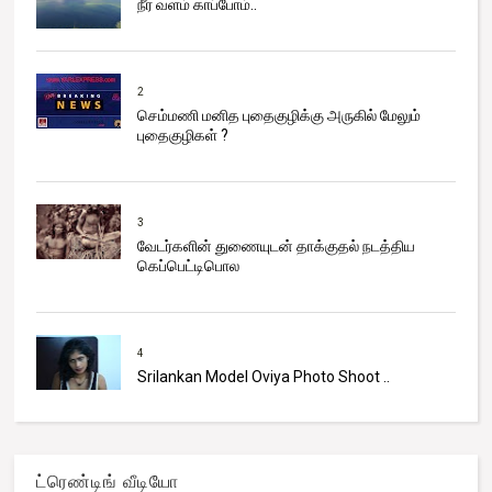
நீர் வளம் காப்போம்..
2
செம்மணி மனித புதைகுழிக்கு அருகில் மேலும்
புதைகுழிகள் ?
3
வேடர்களின் துணையுடன் தாக்குதல் நடத்திய
கெப்பெட்டிபொல
4
Srilankan Model Oviya Photo Shoot ..
ட்ரெண்டிங் வீடியோ