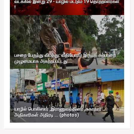
வடக்கில் இன்று 29 - யாழில் மட்டும் 19 தொற்றாளர்கள்
!
பசறை பேருந்து விபத்து: வீதியோரம் இருந்த கற்பாறை
முழுமையாக அகற்றப்பட்டது....
யாழில் பொலிஸார் ,இராணுவத்தினர் ,சுகாதார
அதிகாரிகள் அதிரடி ... (photos)