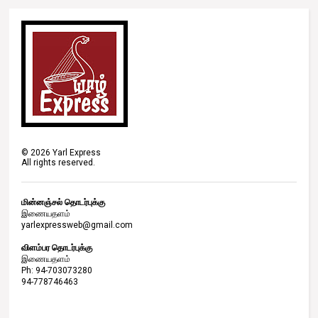
©
2026
Yarl Express
All rights reserved.
மின்னஞ்சல் தொடர்புக்கு
இணையதளம்
yarlexpressweb@gmail.com
விளம்பர தொடர்புக்கு
இணையதளம்
Ph: 94-703073280
94-778746463