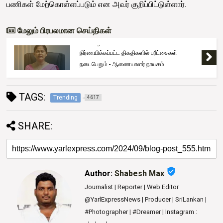
பணிகள் மேற்கொள்ளப்படும் என அவர் குறிப்பிட்டுள்ளார்.
மேலும் பிரபலமான செய்திகள்
Trending
நிர்ணயிக்கப்பட்ட திகதிகளில் பரீட்சைகள்
நடைபெறும் - ஆணையாளர் நாயகம்
TAGS:
Trending
4617
SHARE:
verified_user
Author:
Shabesh Max
Journalist | Reporter | Web Editor
@YarlExpressNews | Producer | SriLankan |
#Photographer | #Dreamer | Instagram :