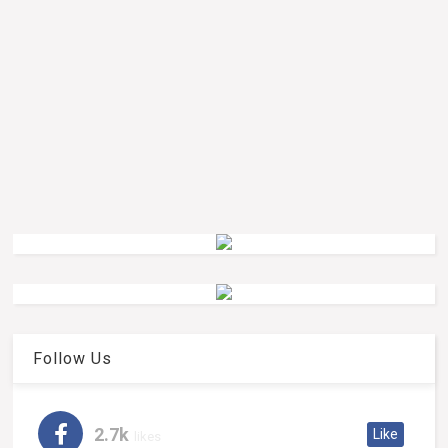
Follow Us
2.7k
Like
likes