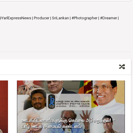
 @YarlExpressNews | Producer | SriLankan | #Photographer | #Dreamer |
ஊடகவியலாளர்களுக்கு கொலை அச்சுறுத்தல்! –
யாழ்.ஊடக அமையம் கண்டனம்