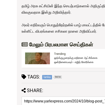
தமிழ் அரசு கட்சியின் இந்த செயற்பாடுகளால் அதிருப்
விலகுவதாக இன்று அறிவித்தார்.
அவர் எதிர்வரும் பொதுத்தேர்தலில் யாழ் மாவட்டத்தில் போட
உள்ளிட்ட விபரங்களை சசிகலா நாளை அறிவிப்பார்.
மேலும் பிரபலமான செய்திகள்
Trending
ஒடுக்குமுறைக்கு எதிரான ஆட்சிக்காக
ுது!
ஒன்றிணையவும் - சஜித் கோரிக்கை
TAGS:
lanka
9414
SHARE: