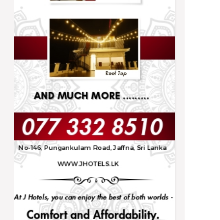
Trending
நிர்ணயிக்கப்பட்ட திகதிகளில் பரீட்சைகள்
நடைபெறும் - ஆணையாளர் நாயகம்