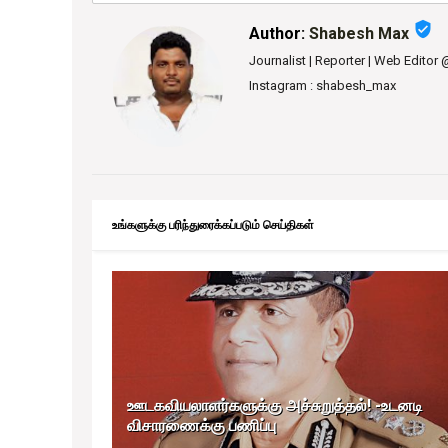
verified_user
Author:
Shabesh Max
Journalist | Reporter | Web Editor
Instagram : shabesh_max
உங்களுக்கு பரிந்துரைக்கப்படும் செய்திகள்
ஊடகவியலாளர்களுக்கு அச்சுறுத்தல்! -உடனடி
விசாரணைக்கு பணிப்பு