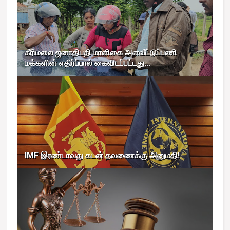
கீரிமலை ஜனாதிபதி மாளிகை அளவீட்டுப்பணி
மக்களின் எதிர்ப்பால் கைவிடப்பட்டது...
IMF இரண்டாவது கடன் தவணைக்கு அனுமதி!