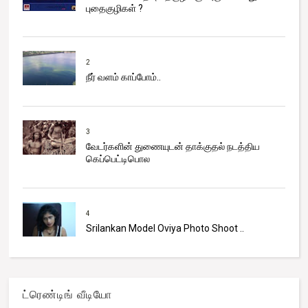
புதைகுழிகள் ?
2
நீர் வளம் காப்போம்..
3
வேடர்களின் துணையுடன் தாக்குதல் நடத்திய
கெப்பெட்டிபொல
4
Srilankan Model Oviya Photo Shoot ..
ட்ரெண்டிங் வீடியோ