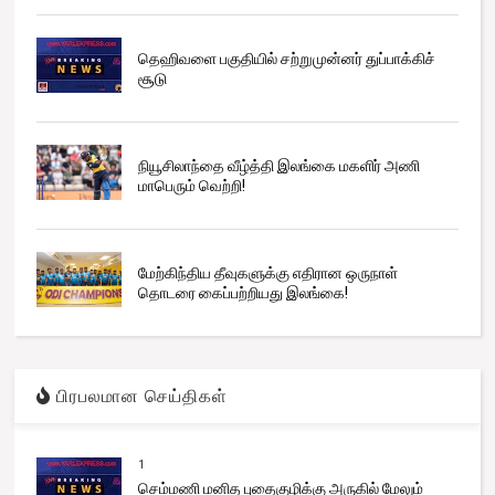
தெஹிவளை பகுதியில் சற்றுமுன்னர் துப்பாக்கிச்
சூடு
நியூசிலாந்தை வீழ்த்தி இலங்கை மகளிர் அணி
மாபெரும் வெற்றி!
மேற்கிந்திய தீவுகளுக்கு எதிரான ஒருநாள்
தொடரை கைப்பற்றியது இலங்கை!
பிரபலமான செய்திகள்
1
செம்மணி மனித புதைகுழிக்கு அருகில் மேலும்