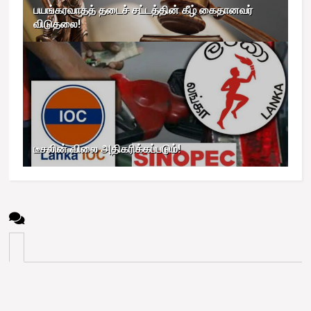
பயங்கரவாதத் தடைச் சட்டத்தின் கீழ் கைதானவர்
விடுதலை!
டீசலின் விலை அதிகரிக்கப்படும்!