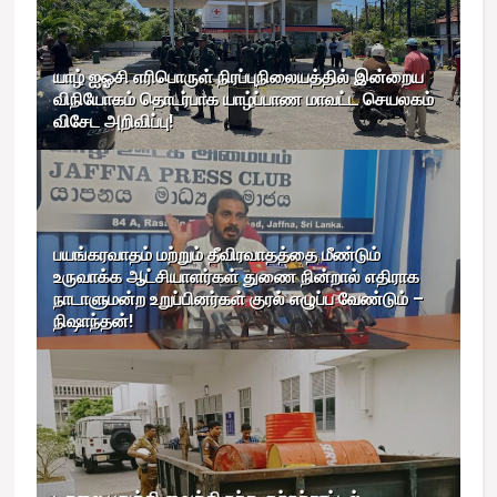
யாழ் ஐஓசி எரிபொருள் நிரப்புநிலையத்தில் இன்றைய
விநியோகம் தொடர்பாக யாழ்ப்பாண மாவட்ட செயலகம்
விசேட அறிவிப்பு!
பயங்கரவாதம் மற்றும் தீவிரவாதத்தை மீண்டும்
உருவாக்க ஆட்சியாளர்கள் துணை நின்றால் எதிராக
நாடாளுமன்ற உறுப்பினர்கள் குரல் எழுப்ப வேண்டும் –
நிஷாந்தன்!