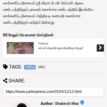
வாக்களிப்பு நிலையம் ஶ்ரீ வீரமா பிடாரி அம்பாள் ஆலய
மண்டபத்திற்கும், நாவலர் கலாச்சார மண்டபத்தில் இயங்கிய
வாக்களிப்பு நிலையம் அத்தியடி கணபதி கலாச்சார
மண்டபத்திற்கும் மாற்றப்ட்டுள்ளது.
மேலும் பிரபலமான செய்திகள்
Trending
கம்பன் விழாவில் ஜனாதிபதிக்கு விருது!
TAGS:
Jaffna
3852
SHARE:
verified_user
Author:
Shabesh Max