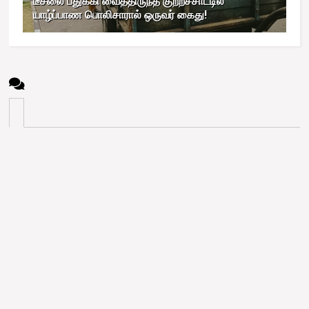
டீசலை பதுக்கி வைத்திருந்த குற்றச்சாட்டில்
யாழ்ப்பாண பொலிசாரால் ஒருவர் கைது!