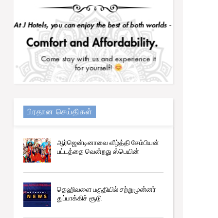
பிரதான செய்திகள்
ஆர்ஜென்டினாவை வீழ்த்தி சேம்பியன்
பட்டத்தை வென்றது ஸ்பெயின்
தெஹிவளை பகுதியில் சற்றுமுன்னர்
Trending
துப்பாக்கிச் சூடு
நிர்ணயிக்கப்பட்ட திகதிகளில் பரீட்சைகள்
நடைபெறும் - ஆணையாளர் நாயகம்