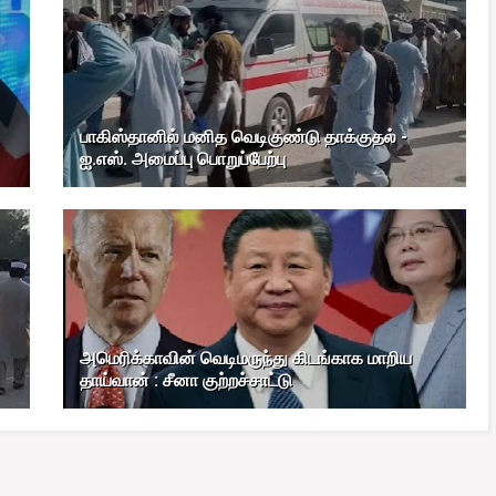
பாகிஸ்தானில் மனித வெடிகுண்டு தாக்குதல் -
ஐ.எஸ். அமைப்பு பொறுப்பேற்பு
அமெரிக்காவின் வெடிமருந்து கிடங்காக மாறிய
தாய்வான் : சீனா குற்றச்சாட்டு