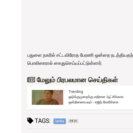
பதுளை நகரில் சட்டவிரோத பேரணி ஒன்றை நடத்தியதற
பொலிஸாரால் கைதுசெய்யப்பட்டுள்ளார்.
மேலும் பிரபலமான செய்திகள்
Trending
ஒடுக்குமுறைக்கு எதிரான ஆட்சிக்காக
ுது!
ஒன்றிணையவும் - சஜித் கோரிக்கை
TAGS:
lanka
9414