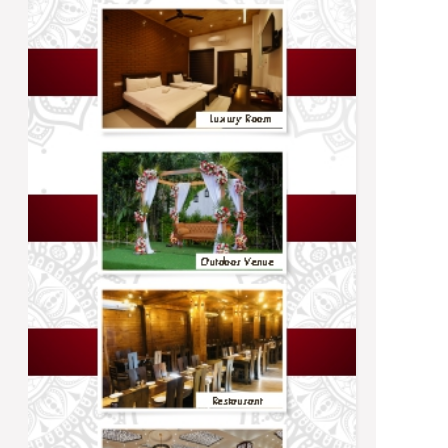
Trending
நிர்ணயிக்கப்பட்ட திகதிகளில் பரீட்சைகள்
நடைபெறும் - ஆணையாளர் நாயகம்