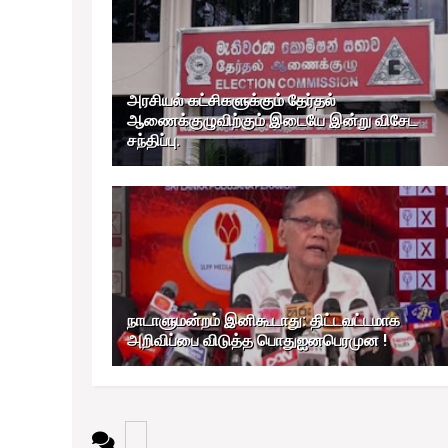
அரசியல் கட்சிகளுக்கும் தேர்தல்
ஆணைக்குழுவிற்கும் இடையே இன்று விசேட
சந்திப்பு.
நாடாளுமன்றம் இனிகூடாது: திட்டவட்டமாக
அறிவிப்பை விடுத்த பொதுஐனபெரமுன !