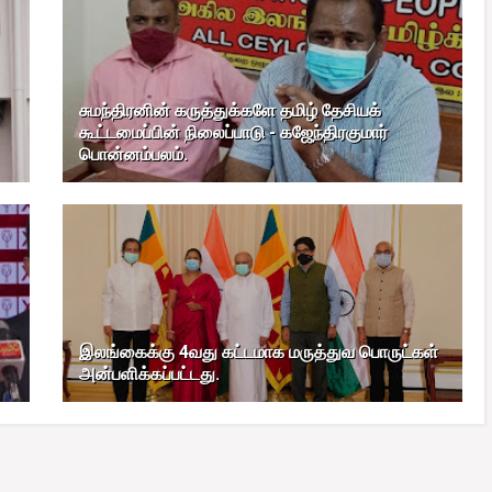
சுமந்திரனின் கருத்துக்களே தமிழ் தேசியக்
கூட்டமைப்பின் நிலைப்பாடு - கஜேந்திரகுமார்
பொன்னம்பலம்.
இலங்கைக்கு 4வது கட்டமாக மருத்துவ பொருட்கள்
அன்பளிக்கப்பட்டது.