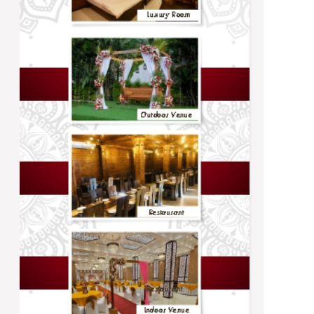
Trending
நிர்ணயிக்கப்பட்ட திகதிகளில் பரீட்சைகள்
நடைபெறும் - ஆணையாளர் நாயகம்