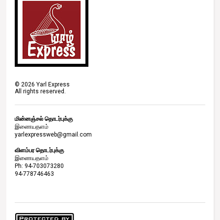
©
2026
Yarl Express
All rights reserved.
மின்னஞ்சல் தொடர்புக்கு
இணையதளம்
yarlexpressweb@gmail.com
விளம்பர தொடர்புக்கு
இணையதளம்
Ph: 94-703073280
94-778746463