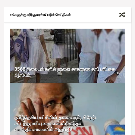
உங்களுக்கு பரிந்துரைக்கப்படும் செய்திகள்
3568 நிலையங்களில் நாளை சாதாரண தரப் பரீட்சை
ஆரம்பம்..
தமிழ்தேசிய கட்சியின் தலைவரும், சிரேஷ்ட
சட்டத்தரணியுமான என்.ஸ்ரீகாந்தா
வைத்தியசாலையில் அனுமதி!