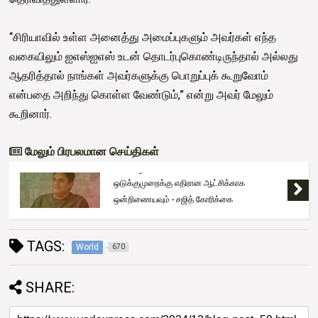
“சிரியாவில் உள்ள அனைத்து அமைப்புகளும் அவர்கள் எந்த
வகையிலும் ஐஎஸ்ஐஎஸ் உடன் தொடர்புகொண்டிருந்தால் அல்லது
ஆதரித்தால் நாங்கள் அவர்களுக்கு பொறுப்புக் கூறுவோம்
என்பதை அறிந்து கொள்ள வேண்டும்,” என்று அவர் மேலும்
கூறினார்.
மேலும் பிரபலமான செய்திகள்
Trending
ஒடுக்குமுறைக்கு எதிரான ஆட்சிக்காக
ஒன்றிணையவும் - சஜித் கோரிக்கை
TAGS:
World
670
SHARE: