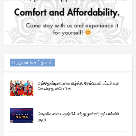
பிரதான செய்திகள்
ஆர்ஜென்டினாவை வீழ்த்தி சேம்பியன் பட்டத்தை
வென்றது ஸ்பெயின்
தெஹிவளை பகுதியில் சற்றுமுன்னர் துப்பாக்கிச்
சூடு