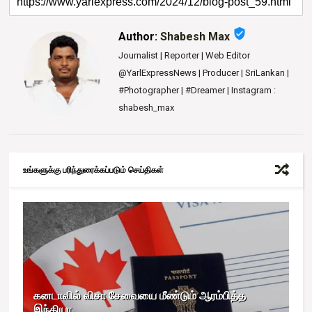
verified_user
Author:
Shabesh Max
Journalist | Reporter | Web Editor
@YarlExpressNews | Producer | SriLankan |
#Photographer | #Dreamer | Instagram :
shabesh_max
உங்களுக்கு பரிந்துரைக்கப்படும் செய்திகள்
கனடாவில் விசா சேவையை மீண்டும் ஆரம்பித்த
இந்தியா