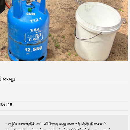
ர் கைது
ber 18
யாழ்ப்பாணத்தில் சட்டவிரோத மதுபான உற்பத்தி நிலையம்