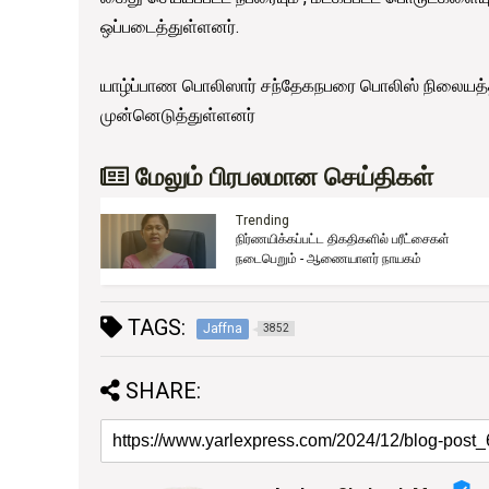
ஒப்படைத்துள்ளனர்.
யாழ்ப்பாண பொலிஸார் சந்தேகநபரை பொலிஸ் நிலையத
முன்னெடுத்துள்ளனர்
மேலும் பிரபலமான செய்திகள்
Trending
2026 உயர்தரப் பரீட்சைக்கான விண்ணப்பம்
்தவும்
ஆரம்பம்
TAGS:
Jaffna
3852
SHARE: