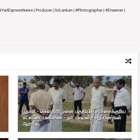
 @YarlExpressNews | Producer | SriLankan | #Photographer | #Dreamer |
பூநகரி - கௌதாரிமுனை பகுதியில் சர்ச்சைக்குரிய
கடலட்டை பண்ணை - நாடாளுமன்ற உறுப்பினர்கள்
ஆராய்வு.