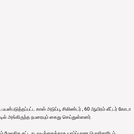
யன்படுத்தப்பட்ட காஸ் அடுப்பு, சிலிண்டர் , 60 ஆயிரம் லீட்டர் கோடா
ாட்டில் அங்கிருந்த நபரையும் கைது செய்துள்ளனர்.
ையும் மேலதிக சட்ட நடவடிக்கைக்காக யாழ்ப்பாண பொலிசாரிடம்