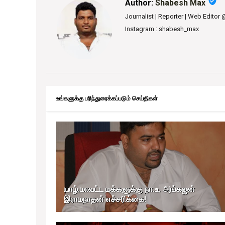
verified_user
Author:
Shabesh Max
Journalist | Reporter | Web Editor
Instagram : shabesh_max
உங்களுக்கு பரிந்துரைக்கப்படும் செய்திகள்
யாழ்.மாவட்ட மக்களுக்கு நா.உ. அங்கஜன்
இராமநாதன் எச்சரிக்கை!