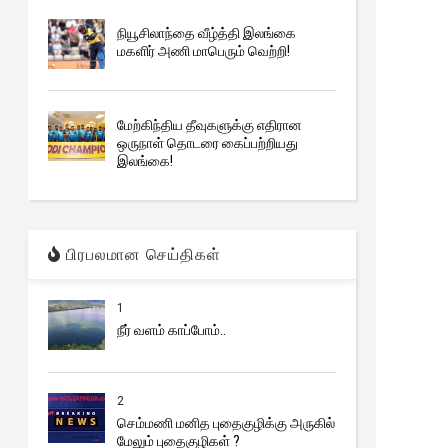
நியூசிலாந்தை வீழ்த்தி இலங்கை
மகளிர் அணி மாபெரும் வெற்றி!
மேற்கிந்திய தீவுகளுக்கு எதிரான
ஒருநாள் தொடரை கைப்பற்றியது
இலங்கை!
Trending
எரிபொருள் QR குறியீடு பற்றிய அறிவிப்பு
பிரபலமான செய்திகள்
1
நீர் வளம் காப்போம்..
2
செம்மணி மனித புதைகுழிக்கு அருகில்
மேலும் புதைகுழிகள் ?