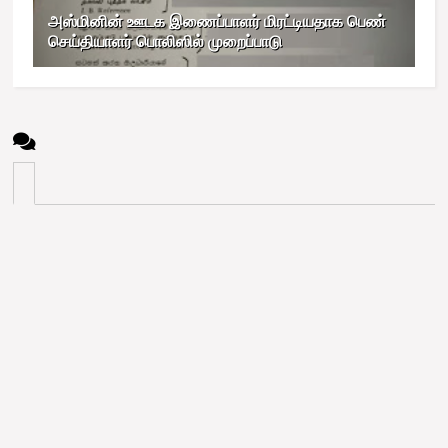
அஸ்மினின் ஊடக இணைப்பாளர் மிரட்டியதாக பெண்
செய்தியாளர் பொலிஸில் முறைப்பாடு