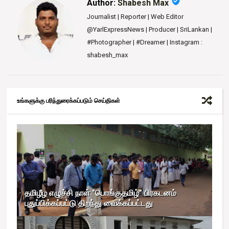
verified_user
Author:
Shabesh Max
Journalist | Reporter | Web Editor
@YarlExpressNews | Producer | SriLankan |
#Photographer | #Dreamer | Instagram :
shabesh_max
உங்களுக்கு பரிந்துரைக்கப்படும் செய்திகள்
தமிழீழ எழுச்சி நாள் "பொங்குதமிழ்" பிரகடனம்
புதுப்பிக்கப்பட்டு திறந்து வைக்கப்பட்டது