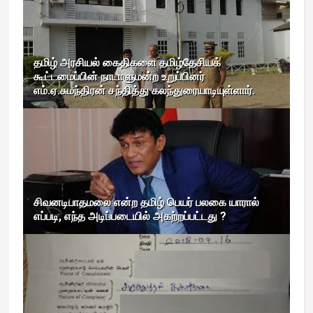
தமிழ் அரசியல் கைதிகளை தமிழ்தேசியக்
கூட்டமைப்பின் நாடாளுமன்ற உறுப்பினர்
எம்.ஏ.சுமந்திரன் சந்தித்து கலந்துரையாடியுள்ளார்.
சிவனடிபாதமலை என்ற தமிழ் பெயர் பலகை யாரால்
எப்படி, எந்த அடிப்படையில் அகற்றப்பட்டது ?