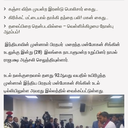
கஞ்சா விற்க முயன்ற இரண்டு பொலிசார் கைது...
கிரிக்கட் மட்டையால் தாக்கி தந்தை பலி! மகன் கைது...
தலைப்பிறை தென்படவில்லை – வெள்ளிக்கிழமை நோன்பு
ஆரம்பம்!
இந்தியாவின் முன்னாள் பிரதமர் மறைந்த மன்மோகன் சிங்கின்
உடலுக்கு இன்று (28) இலங்கை நாடாளுமன்ற உறுப்பினர் நாமல்
ராஜபக்ஷ அஞ்சலி செலுத்தியுள்ளார்.
உடல் நலக்குறைவால் தனது 92ஆவது வயதில் உயிரிழந்த
முன்னாள் இந்திய பிரதமர் மன்மோகன் சிங்கின் உடல்
டில்லியிலுள்ள அவரது இல்லத்தில் வைக்கப்பட்டுள்ளது.