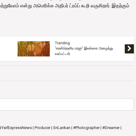
பற்றுவோம் என்று அமெரிக்க அதிபர் ட்ரம்ப் கூறி வருகிறார். இதற்கும்
Trending
'கரன்தெனிய ராஜு' இலங்கை அழைத்து
வரப்பட்டார்
 @YarlExpressNews | Producer | SriLankan | #Photographer | #Dreamer |