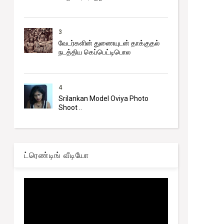
3
வேடர்களின் துணையுடன் தாக்குதல்
நடத்திய கெப்பெட்டிபொல
Trending
நிர்ணயிக்கப்பட்ட திகதிகளில் பரீட்சைகள்
4
நடைபெறும் - ஆணையாளர் நாயகம்
Srilankan Model Oviya Photo
Shoot ..
ட்ரெண்டிங் வீடியோ