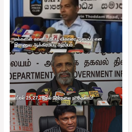
மக்களின் காணி பறிப்பு, விகாரை அமைப்பு என
இராணுவ ஆக்கிரமிப்பு ஆரம்பம்..
ஏப்ரல் 25,27,28இல் தேர்தலை நடத்தலாம்!