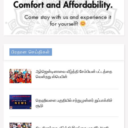
பிரதான செய்திகள்
ஆர்ஜென்டினாவை வீழ்த்தி சேம்பியன் பட்டத்தை
வென்றது ஸ்பெயின்
தெஹிவளை பகுதியில் சற்றுமுன்னர் துப்பாக்கிச்
சூடு
நியூசிலாந்தை வீழ்த்தி இலங்கை மகளிர் அணி