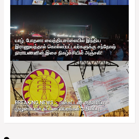
யாழ். போதனா வைத்தியசாலையில் இந்திய
இராணுவத்தால் கொல்லப்பட்டவர்களுக்கு சந்தோஷ்
நாராயணனின் இசை நிகழ்ச்சியில் அஞ்சலி!
BREAKING NEWS :- மின்கட்டண அதிகரிப்பு –
முழுமையான கட்டண விபரங்கள் அறிவிப்பு