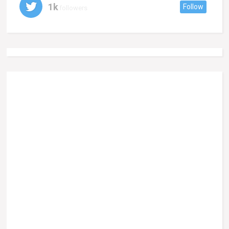
1k
Follow
followers