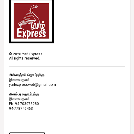
©
2026
Yarl Express
All rights reserved.
மின்னஞ்சல் தொடர்புக்கு
இணையதளம்
yarlexpressweb@gmail.com
விளம்பர தொடர்புக்கு
இணையதளம்
Ph: 94-703073280
94-778746463