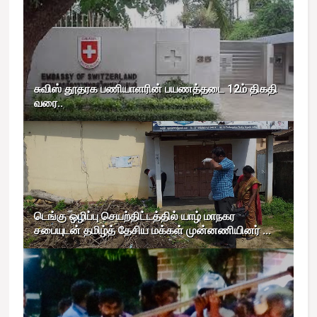
சுவிஸ் தூதரக பணியாளரின் பயணத்தடை 12ம் திகதி
வரை..
டெங்கு ஒழிப்பு செயற்திட்டத்தில் யாழ் மாநகர
சபையுடன் தமிழ்த் தேசிய மக்கள் முன்னணியினர் ...