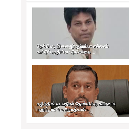
நெல்லியடி இளைஞர் ஐரோப்பா எல்லைப்
காட்டுப்பகுதியில் படுகொலை ...
சஜித்தின் வாய்தான் தோல்விக்கு காரணம்:
மஹிந்தானந்த அளுத்கமகே..