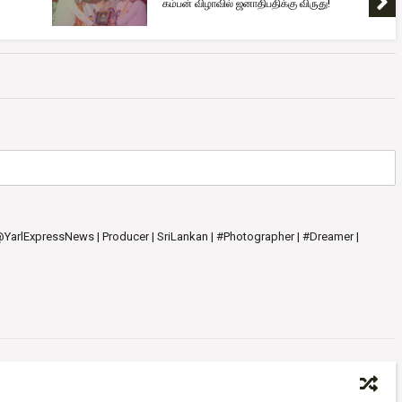
கம்பன் விழாவில் ஜனாதிபதிக்கு விருது!
 @YarlExpressNews | Producer | SriLankan | #Photographer | #Dreamer |