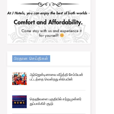
ஒடுக்குமுறைக்கு எதிரான ஆட்சிக்காக
ஒன்றிணையவும் - சஜித் கோரிக்கை
பிரதான செய்திகள்
ஆர்ஜென்டினாவை வீழ்த்தி சேம்பியன்
பட்டத்தை வென்றது ஸ்பெயின்
தெஹிவளை பகுதியில் சற்றுமுன்னர்
துப்பாக்கிச் சூடு