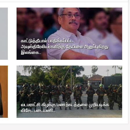
காட்டுத்தீயால் பாதிக்கப்பட்ட
அவுஸ்திரேலியர்களிற்கு தேயிலை அனுப்புகிறது
இலங்கை..
வடமராட்சி கிழக்கு மணற்கடத்தலை முறியடிக்க
விசேட படையணி..