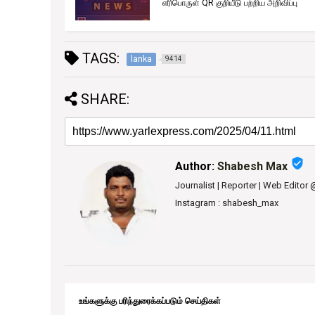
மொரு
எரிபொருள் QR குறியீடு பற்றிய அறிவிப்பு
TAGS:
lanka
9414
SHARE:
verified_user
Author:
Shabesh Max
Journalist | Reporter | Web Editor
Instagram : shabesh_max
உங்களுக்கு பரிந்துரைக்கப்படும் செய்திகள்