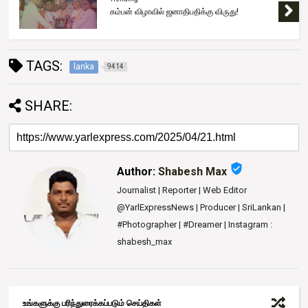
கம்பன் விழாவில் ஜனாதிபதிக்கு விருது!
TAGS:
lanka
9414
SHARE:
verified_user
Author:
Shabesh Max
Journalist | Reporter | Web Editor
@YarlExpressNews | Producer | SriLankan |
#Photographer | #Dreamer | Instagram :
shabesh_max
உங்களுக்கு பரிந்துரைக்கப்படும் செய்திகள்