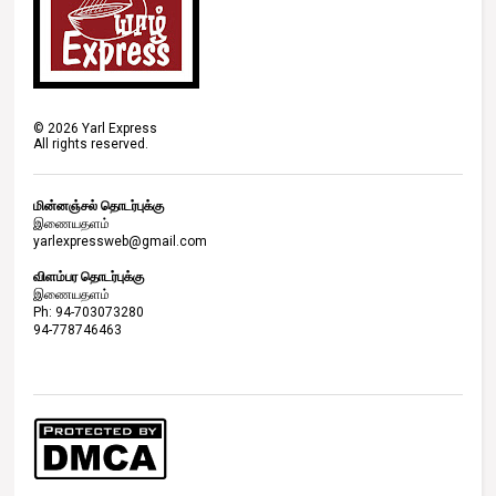
©
2026
Yarl Express
All rights reserved.
மின்னஞ்சல் தொடர்புக்கு
இணையதளம்
yarlexpressweb@gmail.com
விளம்பர தொடர்புக்கு
இணையதளம்
Ph: 94-703073280
94-778746463