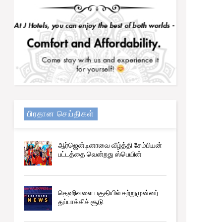
Trending
நிர்ணயிக்கப்பட்ட திகதிகளில் பரீட்சைகள்
நடைபெறும் - ஆணையாளர் நாயகம்
பிரதான செய்திகள்
ஆர்ஜென்டினாவை வீழ்த்தி சேம்பியன்
பட்டத்தை வென்றது ஸ்பெயின்
தெஹிவளை பகுதியில் சற்றுமுன்னர்
துப்பாக்கிச் சூடு