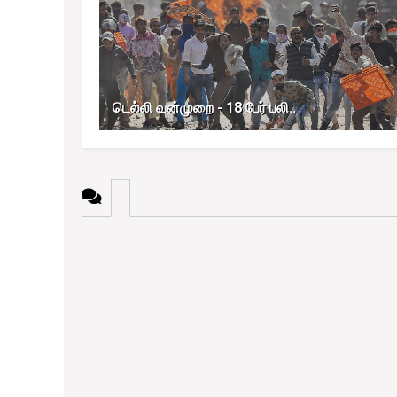
டெல்லி வன்முறை - 18 பேர் பலி..