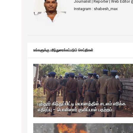
Journalist | Reporter | Web Editor
Instagram : shabesh_max
உங்களுக்கு பரிந்துரைக்கப்படும் செய்திகள்
புத்தூர் கிந்துப்பிட்டி மயானத்தில் சடலம் எரிக்க
எதிர்ப்பு – பொலிஸார் குவிப்பால் பதற்றம்..