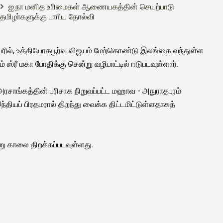
ஐ.நா மனித உாிமைகள் ஆணையகத்தின் செயற்பாடு
தமிழா்களுக்கு பாாிய தோல்வி
ேரில், உத்தியோகபூர்வ விஜயம் மேற்கொண்டு இலங்கை வந்துள்ள
ம் ஸ்ரீ மகா போதிக்கு சென்று வழிபாட்டில் ஈடுபடவுள்ளார்.
ிய அரசாங்கத்தின் பரிசாக நிறுவப்பட்ட மஹாவ - அநுராதபுரம்
யப் பிரதமரால் திறந்து வைக்க திட்டமிட்டுள்ளதாகத்
்று காலை திறக்கப்படவுள்ளது.