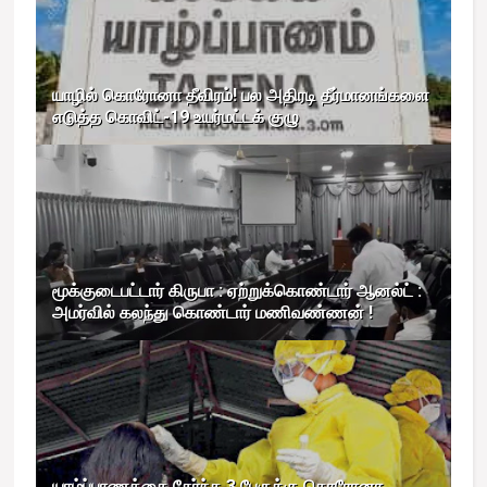
யாழில் கொரோனா தீவிரம்! பல அதிரடி தீர்மானங்களை
எடுத்த கொவிட்-19 உயர்மட்டக் குழு
மூக்குடைபட்டார் கிருபா : ஏற்றுக்கொண்டார் ஆனல்ட் :
அமர்வில் கலந்து கொண்டார் மணிவண்ணன் !
யாழ்ப்பாணத்தை சேர்ந்த 3 பேருக்கு கொரோனா