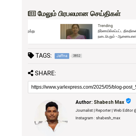
மேலும் பிரபலமான செய்திகள்
Trending
த்து
நிர்ணயிக்கப்பட்ட திகதிகளில் பரீட்சைகள்
நடைபெறும் - ஆணையாளர் நாயகம்
TAGS:
Jaffna
3852
SHARE:
verified_user
Author:
Shabesh Max
Journalist | Reporter | Web Editor
Instagram : shabesh_max