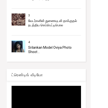
3
வேடர்களின் துணையுடன் தாக்குதல்
Trending
2026 உயர்தரப் பரீட்சைக்கான விண்ணப்பம்
நடத்திய கெப்பெட்டிபொல
ஆரம்பம்
4
Srilankan Model Oviya Photo
Shoot ..
ட்ரெண்டிங் வீடியோ