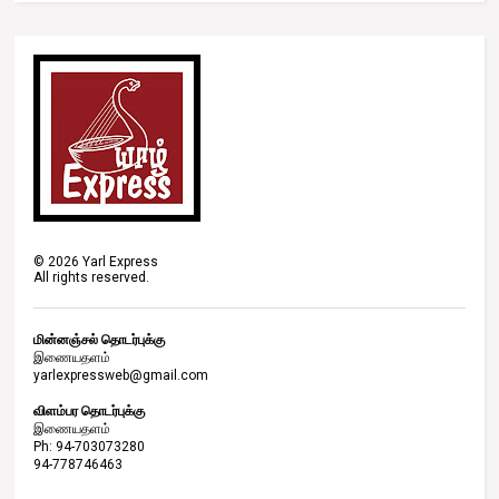
©
2026
Yarl Express
All rights reserved.
மின்னஞ்சல் தொடர்புக்கு
இணையதளம்
yarlexpressweb@gmail.com
விளம்பர தொடர்புக்கு
இணையதளம்
Ph: 94-703073280
94-778746463