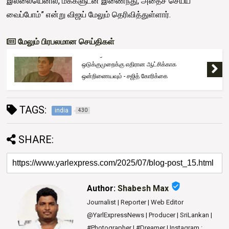
இல்லையெனில், மக்களுடன் இணைந்து, அதைச் செய்ய
வைப்போம்” என்று விஜய் மேலும் தெரிவித்துள்ளார்.
மேலும் பிரபலமான செய்திகள்
Trending
ஒடுக்குமுறைக்கு எதிரான ஆட்சிக்காக
ஒன்றிணையவும் - சஜித் கோரிக்கை
TAGS:
india
430
SHARE:
verified_user
Author:
Shabesh Max
Journalist | Reporter | Web Editor
@YarlExpressNews | Producer | SriLankan |
#Photographer | #Dreamer | Instagram :