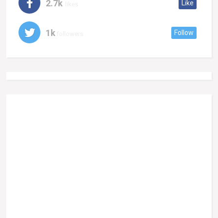
2.7k
Like
likes
1k
Follow
followers