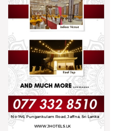
Trending
நிர்ணயிக்கப்பட்ட திகதிகளில் பரீட்சைகள்
நடைபெறும் - ஆணையாளர் நாயகம்