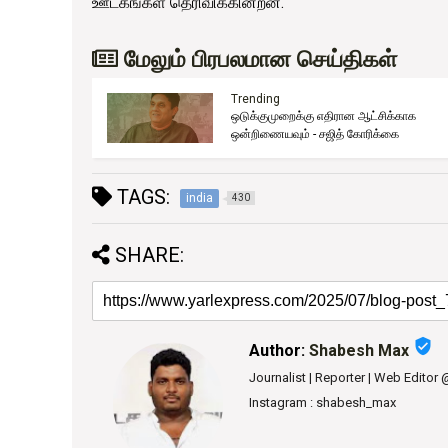
ஊடகங்கள் தெரிவிக்கின்றன.
மேலும் பிரபலமான செய்திகள்
Trending
ஒடுக்குமுறைக்கு எதிரான ஆட்சிக்காக
ுது!
ஒன்றிணையவும் - சஜித் கோரிக்கை
TAGS:
india
430
SHARE:
verified_user
Author:
Shabesh Max
Journalist | Reporter | Web Editor
Instagram : shabesh_max