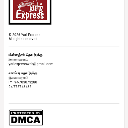
©
2026
Yarl Express
All rights reserved.
மின்னஞ்சல் தொடர்புக்கு
இணையதளம்
yarlexpressweb@gmail.com
விளம்பர தொடர்புக்கு
இணையதளம்
Ph: 94-703073280
94-778746463