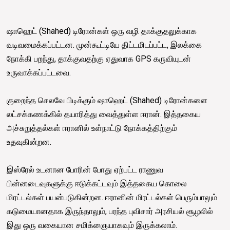
ஷாஹெட் (Shahed) டிரோன்கள் ஒரு வழி தாக்குதலுக்காக
வடிவமைக்கப்பட்டன. முன்கூட்டியே திட்டமிடப்பட்ட, இலக்கை
நோக்கி பறந்து, தாக்குவதற்கு ஏதுவாக GPS கருவியுடன்
உருவாக்கப்பட்டவை.
குறைந்த செலவே பிடிக்கும் ஷாஹெட் (Shahed) டிரோன்களை
லட்சக்கணக்கில் தயாரித்து வைத்துள்ள ஈரான். இத்தகைய
அச்சுறுத்தல்கள் ஈரானில் உள்நாட்டு நோக்கத்திற்கும்
உதவுகின்றன.
இஸ்ரேல் உடனான போரின் போது ஏற்பட்ட ராணுவ
பின்னடைவுகளுக்கு ஈடுக்கட்டவும் இத்தகைய கொலை
மிரட்டல்கள் பயன்படுகின்றன. ஈரானின் மிரட்டல்கள் பெரும்பாலும்
கடுமையானதாக இருந்தாலும், பரந்த புவிசார் அரசியல் சூழலில்
இது ஒரு வகையான சமிக்ஞையாகவும் இருக்கலாம்.