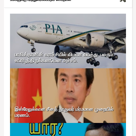
பாகிஸ்தானின் கராச்சியில் விமான விபத்து. பலரும்
உயிரிழந்திருக்கலாமென அச்சம்.
இஸ்ரேலுக்கான சீனத் தூதுவர் மர்மமான முறையில்
மரணம்.