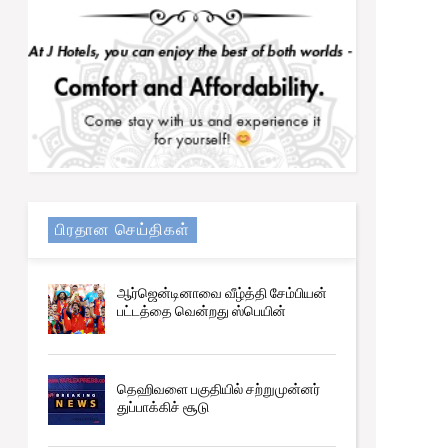
ஒடுக்குமுறைக்கு எதிரான ஆட்சிக்காக
ஒன்றிணையவும் - சஜித் கோரிக்கை
பிரதான செய்திகள்
ஆர்ஜென்டினாவை வீழ்த்தி சேம்பியன்
பட்டத்தை வென்றது ஸ்பெயின்
தெஹிவளை பகுதியில் சற்றுமுன்னர்
துப்பாக்கிச் சூடு