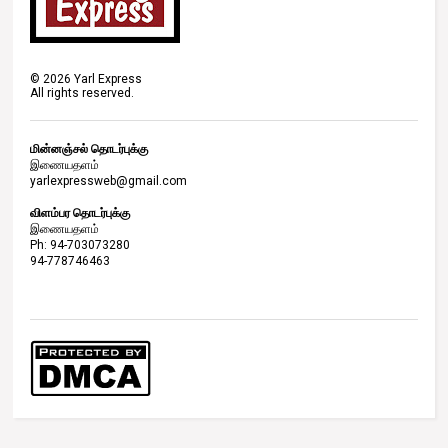
©
2026
Yarl Express
All rights reserved.
மின்னஞ்சல் தொடர்புக்கு
இணையதளம்
yarlexpressweb@gmail.com
விளம்பர தொடர்புக்கு
இணையதளம்
Ph: 94-703073280
94-778746463