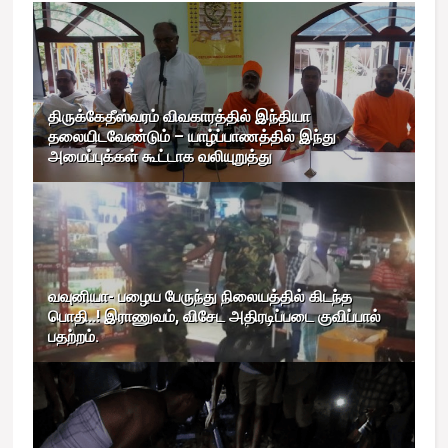
திருக்கேதீஸ்வரம் விவகாரத்தில் இந்தியா
தலையிடவேண்டும் – யாழ்ப்பாணத்தில் இந்து
அமைப்புக்கள் கூட்டாக வலியுறுத்து
வவுனியா- பழைய பேருந்து நிலையத்தில் கிடந்த
பொதி..! இராணுவம், விசேட அதிரடிப்படை குவிப்பால்
பதற்றம்.