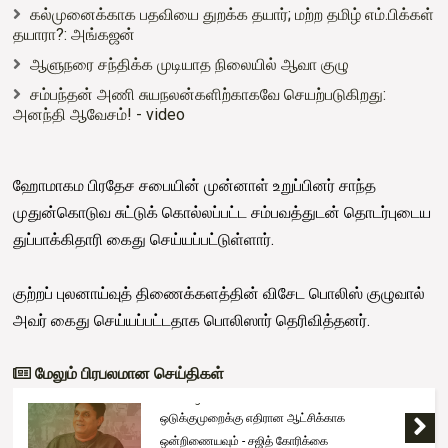
கல்முனைக்காக பதவியை துறக்க தயார்; மற்ற தமிழ் எம்.பிக்கள்
தயாரா?: அங்கஜன்
ஆளுநரை சந்திக்க முடியாத நிலையில் ஆவா குழு
சம்பந்தன் அணி சுயநலன்களிற்காகவே செயற்படுகிறது:
அனந்தி ஆவேசம்! - video
ஹோமாகம பிரதேச சபையின் முன்னாள் உறுப்பினர் சாந்த
முதுன்கொடுவ சுட்டுக் கொல்லப்பட்ட சம்பவத்துடன் தொடர்புடைய
துப்பாக்கிதாரி கைது செய்யப்பட்டுள்ளார்.
குற்றப் புலனாய்வுத் திணைக்களத்தின் விசேட பொலிஸ் குழுவால்
அவர் கைது செய்யப்பட்டதாக பொலிஸார் தெரிவித்தனர்.
மேலும் பிரபலமான செய்திகள்
Trending
ஒடுக்குமுறைக்கு எதிரான ஆட்சிக்காக
ஒன்றிணையவும் - சஜித் கோரிக்கை