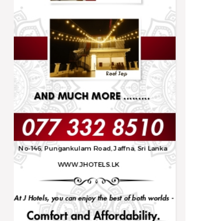
Trending
நிர்ணயிக்கப்பட்ட திகதிகளில் பரீட்சைகள்
நடைபெறும் - ஆணையாளர் நாயகம்