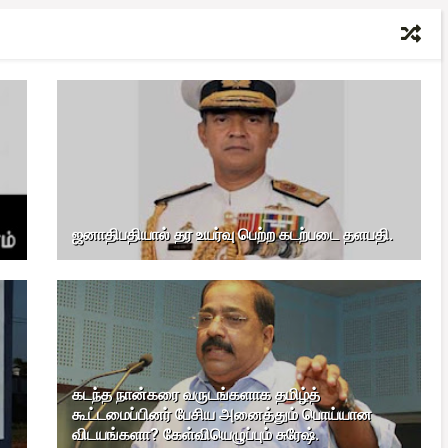
ஜனாதிபதியால் தர உயர்வு பெற்ற கடற்படை தளபதி.
கடந்த நான்கரை வருடங்களாக தமிழ்த்
கூட்டமைப்பினர் பேசிய அனைத்தும் பொய்யான
விடயங்களா? கேள்வியெழுப்பும் சுரேஷ்.