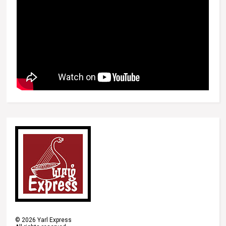
©
2026
Yarl Express